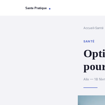
Accueil
›
Santé
SANTÉ
Opti
pour
Alix — 18 fév