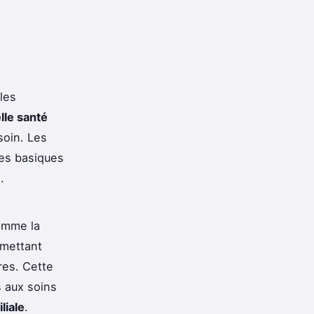
les
lle santé
soin. Les
res basiques
.
omme la
rmettant
res. Cette
s aux soins
liale
.