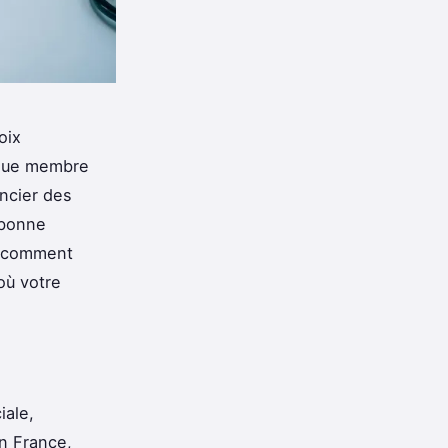
oix
haque membre
ancier des
 bonne
le comment
 où votre
iale,
n France,