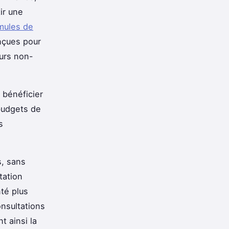
ir une
rmules de
nçues pour
eurs non-
 bénéficier
budgets de
s
, sans
tation
nté plus
onsultations
 ainsi la