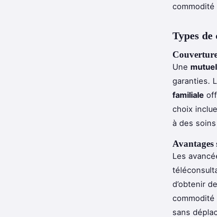
commodité e
Types de 
Couvertures
Une
mutuel
garanties. 
familiale
off
choix inclu
à des soins 
Avantages 
Les avancée
téléconsult
d’obtenir d
commodité 
sans déplac