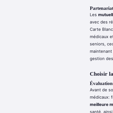
Partenariat
Les
mutuell
avec des ré
Carte Blanc
médicaux et
seniors, ce
maintenant 
gestion des
Choisir l
Évaluation 
Avant de so
médicaux: fr
meilleure m
santé, ains