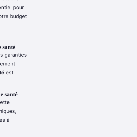
ntiel pour
votre budget
e santé
es garanties
llement
té
est
le santé
Cette
miques,
es à