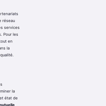
rtenariats
e réseau
es services
. Pour les
tout en
ans la
qualité.
ns
rminer la
et état de
mutuelle