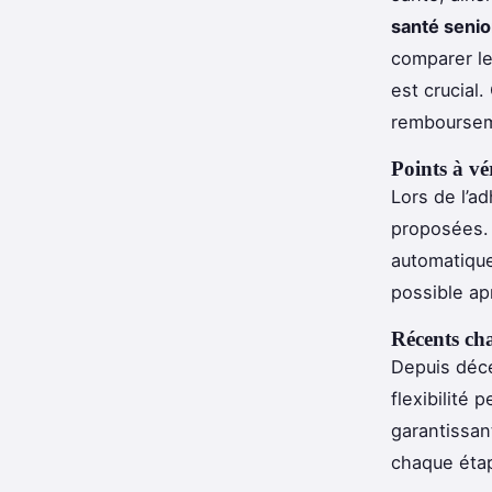
santé senio
comparer le
est crucial
remboursem
Points à vér
Lors de l’ad
proposées. 
automatique
possible ap
Récents cha
Depuis déc
flexibilité
garantissa
chaque étap